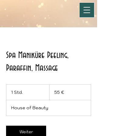
Spa Maniküre Peeling,
Paraffin, Massage
55
Euro
1 Std.
1
55 €
S
t
House of Beauty
d
Weiter