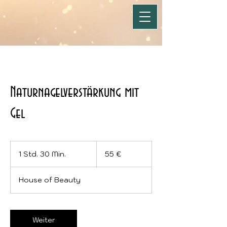
Naturnagelverstärkung mit
Gel
55
Euro
1 Std. 30 Min.
1
55 €
S
t
House of Beauty
d
3
0
M
Weiter
i