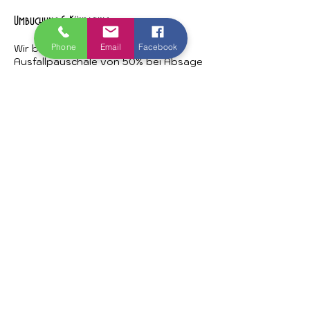
Umbuchung & Kündigung
Phone
Email
Facebook
Wir berechnen eine verbindliche
Ausfallpauschale von 50% bei Absage
bis 48 Stunden vor dem Termin!
Stornierungen vor diesem Zeitraum
sind kostenfrei.
Kontaktangaben
Bismarckstraße 48, Düsseldorf,
Germany
+49 211 1520 4740
info@house-of-beauty.online