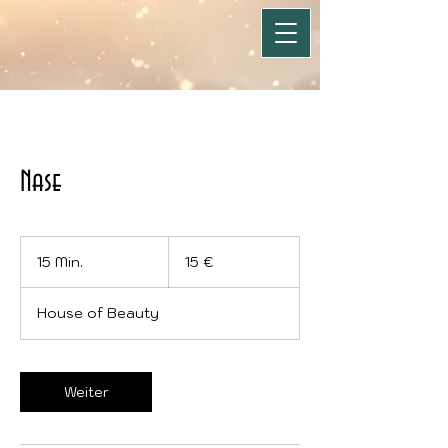
Nase
15
Euro
15 Min.
1
15 €
5
M
House of Beauty
i
n
.
Weiter