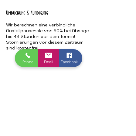
Umbuchung & Kündigung
Wir berechnen eine verbindliche
Ausfallpauschale von 50% bei Absage
bis 48 Stunden vor dem Termin!
Stornierungen vor diesem Zeitraum
sind kostenfrei.
Phone
Email
Facebook
Kontaktangaben
Bismarckstraße 48, Düsseldorf,
Germany
+49 211 1520 4740
info@house-of-beauty.online