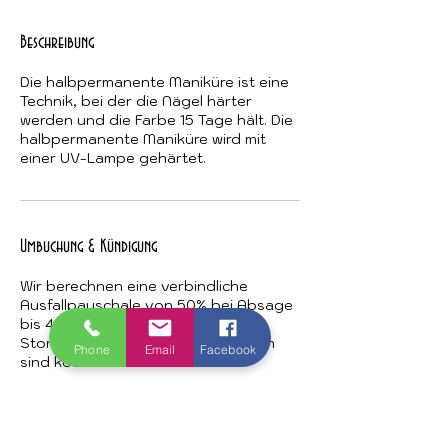
Beschreibung
Die halbpermanente Maniküre ist eine
Technik, bei der die Nägel härter
werden und die Farbe 15 Tage hält. Die
halbpermanente Maniküre wird mit
einer UV-Lampe gehärtet.
Umbuchung & Kündigung
Wir berechnen eine verbindliche
Ausfallpauschale von 50% bei Absage
bis 48 Stunden vor dem Termin!
Stornierungen vor diesem Zeitraum
Phone
Email
Facebook
sind kostenfrei.