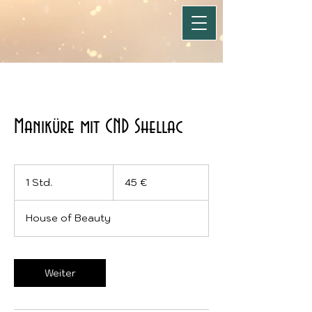
Maniküre mit CND Shellac
45
Euro
1 Std.
1
45 €
S
t
House of Beauty
d
Weiter