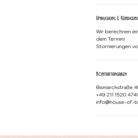
.
Umbuchung & Kündigun
Wir berechnen ei
dem Termin!
Stornierungen vor
Kontaktangaben
Bismarckstraße 4
+49 211 1520 474
info@house-of-b